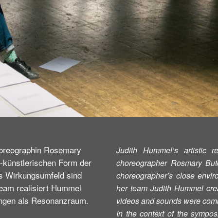
Choreographin Rosemary
Judith Hummel’s artistic r
h-künstlerischen Form der
choreographer Rosmary Butc
rs Wirkungsumfeld sind
choreographer’s close envir
eam realisiert Hummel
her team Judith Hummel crea
längen als Resonanzraum.
videos and sounds were comb
In the context of the symp