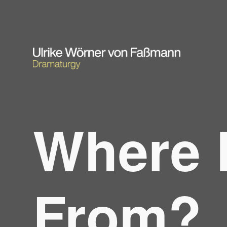
Where
From?