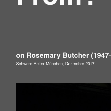
on Rosemary Butcher (1947
Schwere Reiter München, Dezember 2017