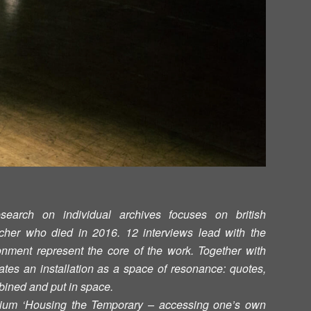
esearch on individual archives focuses on british
her who died in 2016. 12 interviews lead with the
onment represent the core of the work. Together with
tes an installation as a space of resonance: quotes,
ined and put in space.
osium ‘Housing the Temporary – accessing one’s own