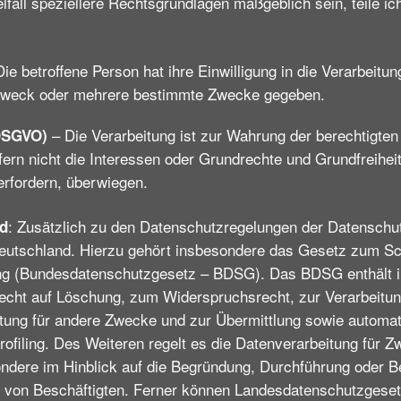
lfall speziellere Rechtsgrundlagen maßgeblich sein, teile ic
ie betroffene Person hat ihre Einwilligung in die Verarbeitun
 Zweck oder mehrere bestimmte Zwecke gegeben.
– Die Verarbeitung ist zur Wahrung der berechtigten
 DSGVO)
ofern nicht die Interessen oder Grundrechte und Grundfreihei
rfordern, überwiegen.
: Zusätzlich zu den Datenschutzregelungen der Datensch
nd
Deutschland. Hierzu gehört insbesondere das Gesetz zum S
ung (Bundesdatenschutzgesetz – BDSG). Das BDSG enthält 
echt auf Löschung, zum Widerspruchsrecht, zur Verarbeitu
tung für andere Zwecke und zur Übermittlung sowie automat
Profiling. Des Weiteren regelt es die Datenverarbeitung für 
ndere im Hinblick auf die Begründung, Durchführung oder 
ng von Beschäftigten. Ferner können Landesdatenschutzgeset