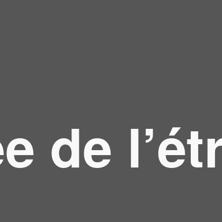
ée de l’é