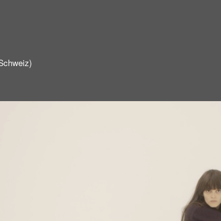
(Schweiz)