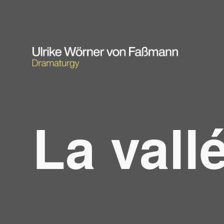
La vall