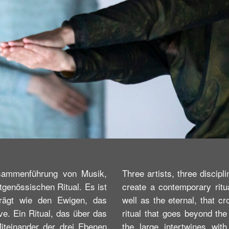
Zusammenführung von Musik,
Three artists, three discip
genössischen Ritual. Es ist
create a contemporary ritua
rägt wie den Ewigen, das
well as the eternal, that c
e. Ein Ritual, das über das
ritual that goes beyond the
Miteinander der drei Ebenen
the large intertwines wit